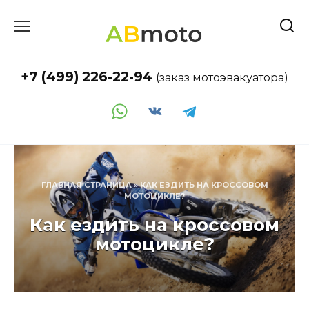
Перейти
к
содержанию
+7 (499) 226-22-94
(заказ мотоэвакуатора)
ГЛАВНАЯ СТРАНИЦА
»
КАК ЕЗДИТЬ НА КРОССОВОМ
МОТОЦИКЛЕ?
Как ездить на кроссовом
мотоцикле?