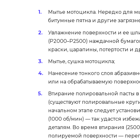
Мытье мотоцикла. Нередко для мы
битумные пятна и другие загрязн
Увлажнение поверхности и ее шл
(Р2000–Р2500) наждачной бумагой
краски, царапины, потертости и д
Мытье, сушка мотоцикла;
Нанесение тонкого слоя абразив
или на обрабатываемую поверхнос
Втирание полировальной пасты 
(существуют полировальные круги
начальном этапе следует установ
(1000 об/мин) — так удастся избе
деталям. Во время втирания (250
полируемой поверхности — перег