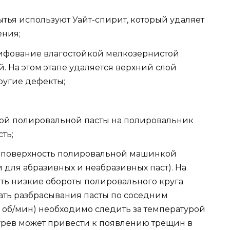
тья используют Уайт-спирит, который удаляет
ения;
ифование влагостойкой мелкозернистой
. На этом этапе удаляется верхний слой
ругие дефекты;
ной полировальной пасты на полировальник
ть;
в поверхность полировальной машинкой
 для абразивных и неабразивных паст). На
ить низкие обороты полировального круга
жать разбрасывания пасты по соседним
0 об/мин) необходимо следить за температурой
рев может привести к появлению трещин в