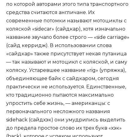
по которой авторами этого типа транспортного
средства считаются англичане. Их
современные потомки называют мотоциклы с
коляской «sidecar» (сайдкар), хотя изначально
название звучало более строго — «side carriage»
(сайд керридж). В использовании слова
«сайдкар» также присутствует некая путаница
— так называют и мотоцикл с коляской, и саму
коляску. Устаревшее название «rig» (упряжка),
объединяющее байк с сайдкаром, сегодня
практически не используется. Единственные,
кто традиционно пытаются максимально
упростить себе жизнь, — американцы: с
первоначального несложного названия
sidehack (сайдхэк) они умудрились выделить
до предела простое слово их трех букв «хэк»
(hack), которое с успехом используют.