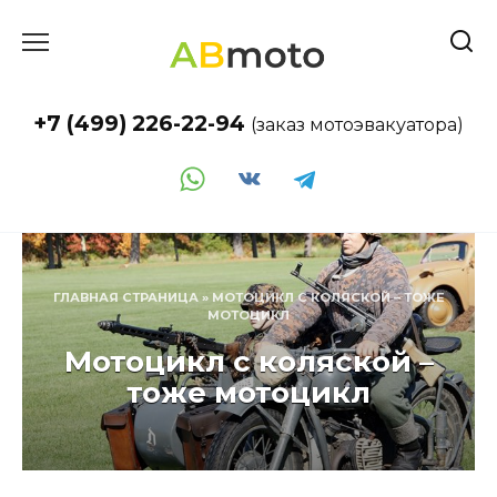
Перейти
к
содержанию
+7 (499) 226-22-94
(заказ мотоэвакуатора)
ГЛАВНАЯ СТРАНИЦА
»
МОТОЦИКЛ С КОЛЯСКОЙ – ТОЖЕ
МОТОЦИКЛ
Мотоцикл с коляской –
тоже мотоцикл