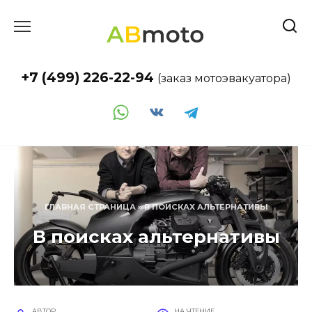
Перейти
к
содержанию
+7 (499) 226-22-94
(заказ мотоэвакуатора)
ГЛАВНАЯ СТРАНИЦА
»
В ПОИСКАХ АЛЬТЕРНАТИВЫ
В поисках альтернативы
АВТОР
НА ЧТЕНИЕ