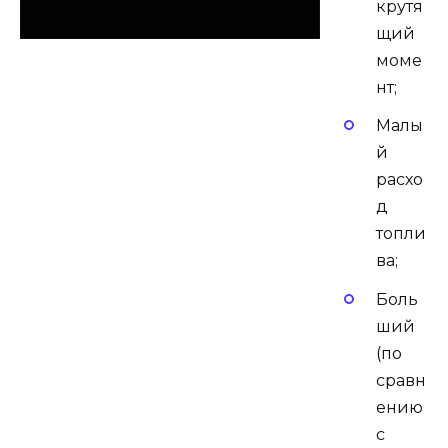
крутя
щий
моме
нт;
Малы
й
расхо
д
топли
ва;
Боль
ший
(по
сравн
ению
с