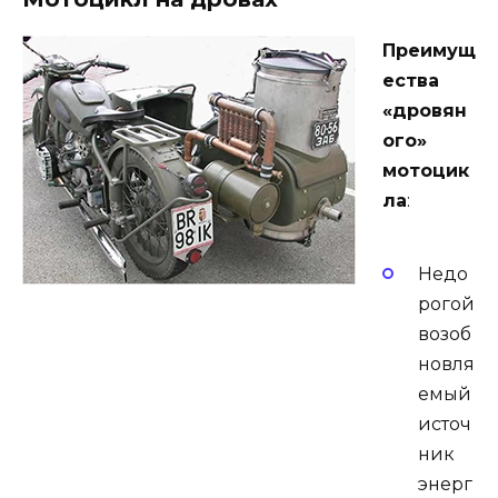
Преимущ
ества
«дровян
ого»
мотоцик
ла
:
Недо
рогой
возоб
новля
емый
источ
ник
энерг