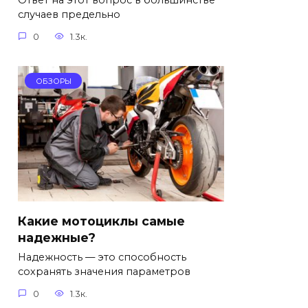
Ответ на этот вопрос в большинстве
случаев предельно
0
1.3к.
ОБЗОРЫ
Какие мотоциклы самые
надежные?
Надежность — это способность
сохранять значения параметров
0
1.3к.