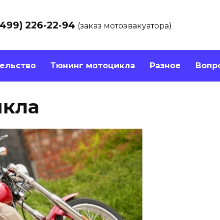
(499) 226-22-94
(заказ мотоэвакуатора)
ельство
Тюнинг мотоцикла
Разное
Вопр
икла